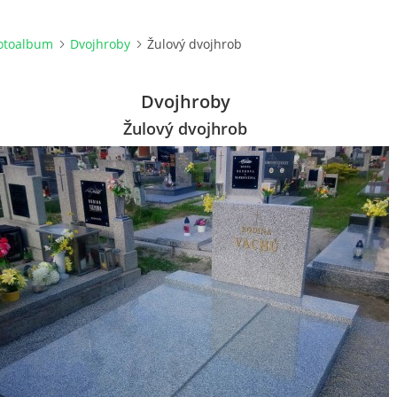
otoalbum
Dvojhroby
Žulový dvojhrob
Dvojhroby
Žulový dvojhrob