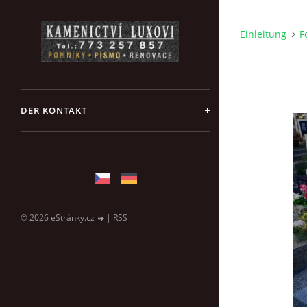
Einleitung
F
DER KONTAKT
© 2026 eStránky.cz
|
RSS