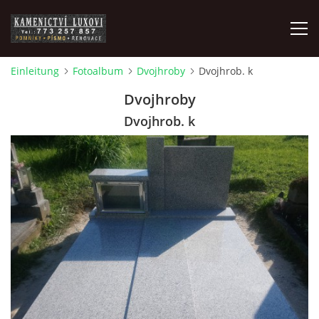
Einleitung
Fotoalbum
Dvojhroby
Dvojhrob. k
DER KONTAKT
Dvojhroby
Dvojhrob. k
© 2026 eStránky.cz
|
RSS