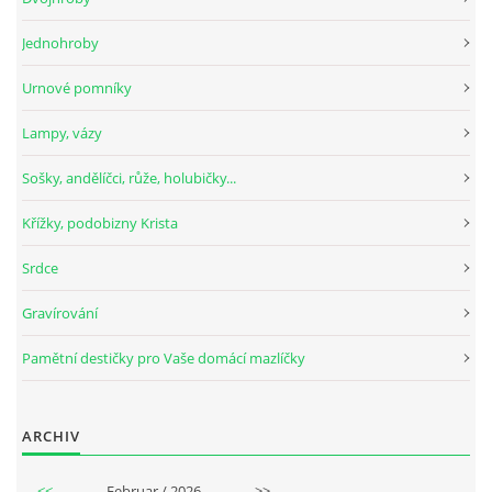
Jednohroby
Urnové pomníky
Lampy, vázy
Sošky, andělíčci, růže, holubičky...
Křížky, podobizny Krista
Srdce
Gravírování
Pamětní destičky pro Vaše domácí mazlíčky
ARCHIV
<<
Februar / 2026
>>