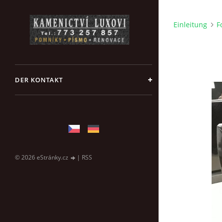
Einleitung
F
DER KONTAKT
© 2026 eStránky.cz
|
RSS