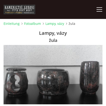
Einleitung
Fotoalbum
Lampy, vázy
žula
DER KONTAKT
Lampy, vázy
žula
© 2026 eStránky.cz
|
RSS