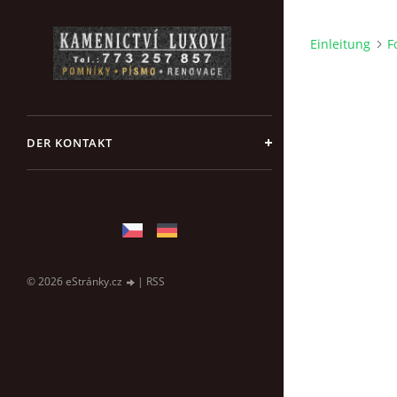
Einleitung
F
DER KONTAKT
© 2026 eStránky.cz
|
RSS