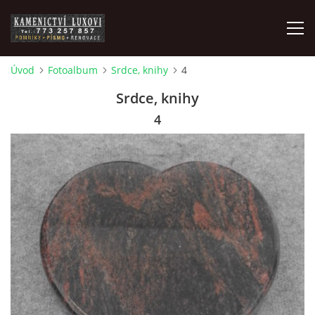
Úvod
Fotoalbum
Srdce, knihy
4
ZAKÁZKOVÁ VÝROBA
Srdce, knihy
4
POMNÍKY
ČIŠTĚNÍ, BROUŠENÍ A RENOVACE
PÍSMO, PÍSKOVÁNÍ, GRAVÍROVÁNÍ, NÁHROBNÍ SKLO
POMNÍKOVÉ DOPLŇKY
FOTOPORCELÁN