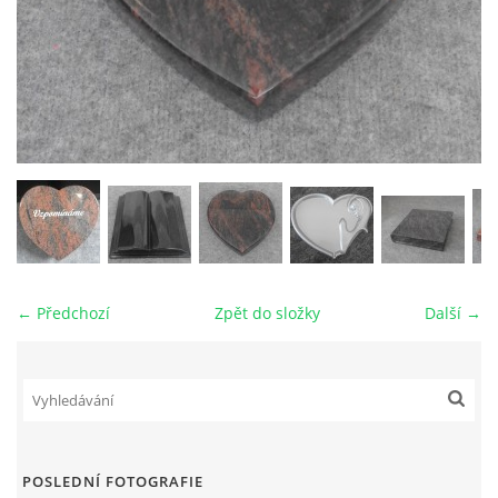
VZORKOVNÍK KAMENE
FOTOALBUM
KONTAKT
← Předchozí
Zpět do složky
Další →
© 2026 eStránky.cz
|
RSS
POSLEDNÍ FOTOGRAFIE