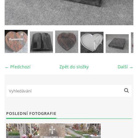
VZORKOVNÍK KAMENE
FOTOALBUM
KONTAKT
← Předchozí
Zpět do složky
Další →
© 2026 eStránky.cz
|
RSS
POSLEDNÍ FOTOGRAFIE