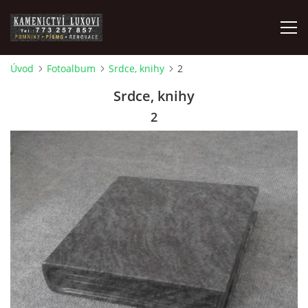
Úvod
Fotoalbum
Srdce, knihy
2
ZAKÁZKOVÁ VÝROBA
Srdce, knihy
2
POMNÍKY
ČIŠTĚNÍ, BROUŠENÍ A RENOVACE
PÍSMO, PÍSKOVÁNÍ, GRAVÍROVÁNÍ, NÁHROBNÍ SKLO
POMNÍKOVÉ DOPLŇKY
FOTOPORCELÁN