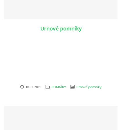
VZORKOVNÍK KAMENE
Urnové pomníky
FOTOALBUM
KONTAKT
10. 9. 2019
POMNÍKY
Urnové pomníky
© 2026 eStránky.cz
|
RSS