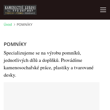
Úvod
POMNÍKY
ZAKÁZKOVÁ VÝROBA
POMNÍKY
POMNÍKY
Specializujeme se na výrobu pomníků,
jednotlivých dílů a doplňků. Provádíme
ČIŠTĚNÍ, BROUŠENÍ A RENOVACE
kamenosochařské práce, plastiky a tvarované
desky.
PÍSMO, PÍSKOVÁNÍ, GRAVÍROVÁNÍ, NÁHROBNÍ SKLO
POMNÍKOVÉ DOPLŇKY
FOTOPORCELÁN