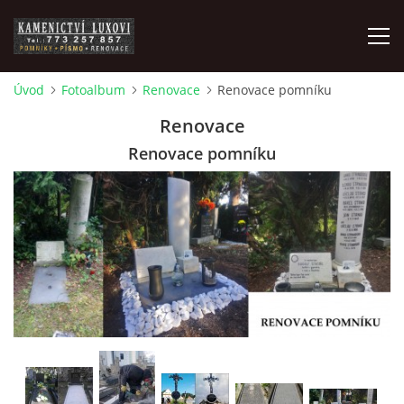
Úvod
Fotoalbum
Renovace
Renovace pomníku
ZAKÁZKOVÁ VÝROBA
Renovace
Renovace pomníku
POMNÍKY
ČIŠTĚNÍ, BROUŠENÍ A RENOVACE
PÍSMO, PÍSKOVÁNÍ, GRAVÍROVÁNÍ, NÁHROBNÍ SKLO
POMNÍKOVÉ DOPLŇKY
FOTOPORCELÁN