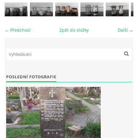
VZORKOVNÍK KAMENE
← Předchozí
Zpět do složky
Další →
FOTOALBUM
KONTAKT
POSLEDNÍ FOTOGRAFIE
© 2026 eStránky.cz
|
RSS