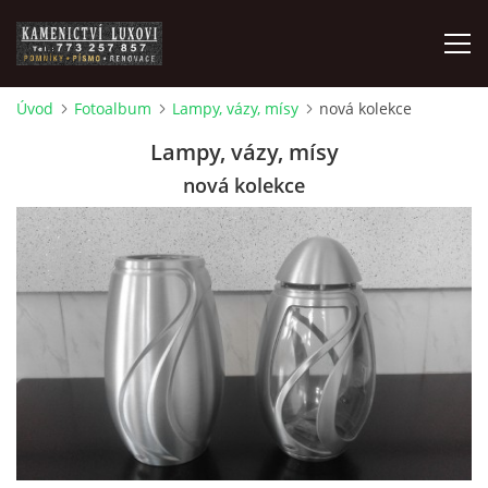
Úvod
Fotoalbum
Lampy, vázy, mísy
nová kolekce
ZAKÁZKOVÁ VÝROBA
Lampy, vázy, mísy
nová kolekce
POMNÍKY
ČIŠTĚNÍ, BROUŠENÍ A RENOVACE
PÍSMO, PÍSKOVÁNÍ, GRAVÍROVÁNÍ, NÁHROBNÍ SKLO
POMNÍKOVÉ DOPLŇKY
FOTOPORCELÁN