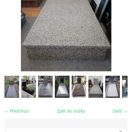
VZORKOVNÍK KAMENE
FOTOALBUM
KONTAKT
© 2026 eStránky.cz
|
RSS
← Předchozí
Zpět do složky
Další →