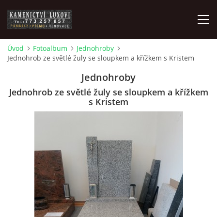
Úvod
Fotoalbum
Jednohroby
Jednohrob ze světlé žuly se sloupkem a křížkem s Kristem
ZAKÁZKOVÁ VÝROBA
Jednohroby
POMNÍKY
Jednohrob ze světlé žuly se sloupkem a křížkem
s Kristem
ČIŠTĚNÍ, BROUŠENÍ A RENOVACE
PÍSMO, PÍSKOVÁNÍ, GRAVÍROVÁNÍ, NÁHROBNÍ SKLO
POMNÍKOVÉ DOPLŇKY
FOTOPORCELÁN