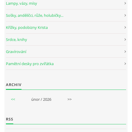
Lampy, vázy, mísy
Sošky, andělíčci, růže, holubičky...
Křížky, podobizny Krista
Srdce, knihy
Gravírování
Pamětní desky pro zvířátka
ARCHIV
<<
únor / 2026
>>
RSS